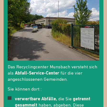
Das Recyclingcenter Munsbach versteht sich
als
Abfall-Service-Center
für die vier
angeschlossenen Gemeinden.
Sie können dort :
verwertbare Abfälle,
die Sie
getrennt
gesammelt
haben, abgeben. Diese