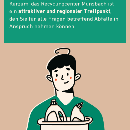
Kurzum: das Recyclingcenter Munsbach ist
ein
attraktiver und regionaler Treffpunkt
,
den Sie für alle Fragen betreffend Abfälle in
Anspruch nehmen können.