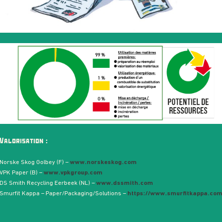
Valorisation :
Norske Skog Golbey (F) –
www.norskeskog.com
VPK Paper (B) –
www.vpkgroup.com
DS Smith Recycling Eerbeek (NL) –
www.dssmith.com
Smurfit Kappa – Paper/Packaging/Solutions –
https://www.smurfitkappa.com