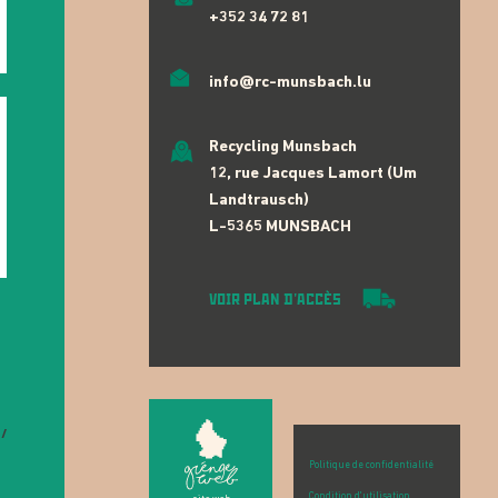
+352 34 72 81
info@rc-munsbach.lu
Recycling Munsbach
12, rue Jacques Lamort (Um
Landtrausch)
L-5365 MUNSBACH
VOIR PLAN D'ACCÈS
/
Politique de confidentialité
Condition d'utilisation